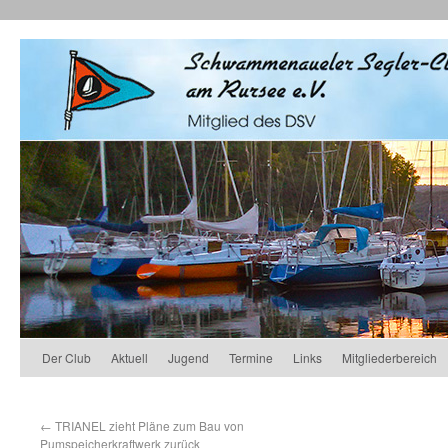
Der Club
Aktuell
Jugend
Termine
Links
Mitgliederbereich
←
TRIANEL zieht Pläne zum Bau von
Pumspeicherkraftwerk zurück