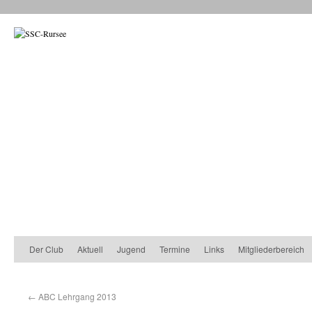
Der Club
Aktuell
Jugend
Termine
Links
Mitgliederbereich
←
ABC Lehrgang 2013