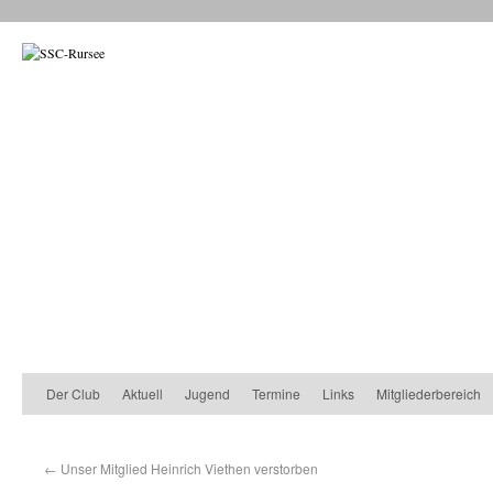
Der Club
Aktuell
Jugend
Termine
Links
Mitgliederbereich
←
Unser Mitglied Heinrich Viethen verstorben