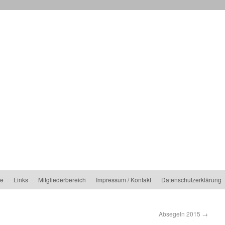
ne
Links
Mitgliederbereich
Impressum / Kontakt
Datenschutzerklärung
Absegeln 2015
→