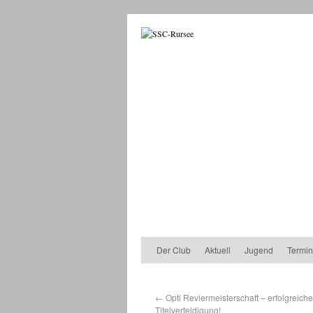
Der Club
Aktuell
Jugend
Termi
←
Opti Reviermeisterschaft – erfolgreiche
Titelverteidigung!