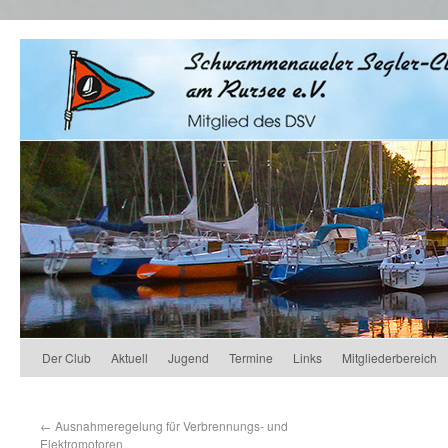
Der Club
Aktuell
Jugend
Termine
Links
Mitgliederbereich
←
Ausnahmeregelung für Verbrennungs- und
Elektromotoren