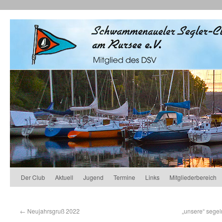
Der Club
Aktuell
Jugend
Termine
Links
Mitgliederbereich
←
Neujahrsgruß 2022
„unsere“ segel