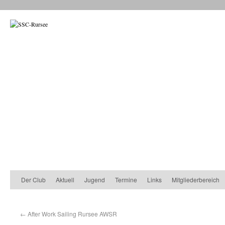
Der Club
Aktuell
Jugend
Termine
Links
Mitgliederbereich
←
After Work Sailing Rursee AWSR