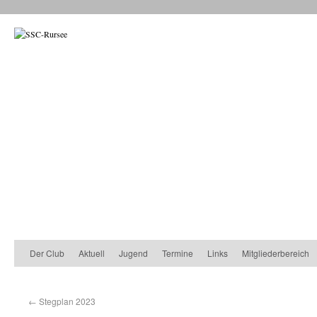
Der Club
Aktuell
Jugend
Termine
Links
Mitgliederbereich
←
Stegplan 2023