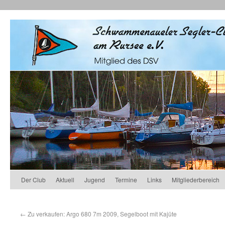
Der Club
Aktuell
Jugend
Termine
Links
Mitgliederbereich
←
Zu verkaufen: Argo 680 7m 2009, Segelboot mit Kajüte