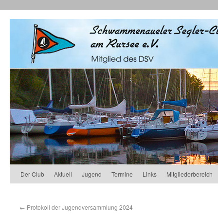
Der Club
Aktuell
Jugend
Termine
Links
Mitgliederbereich
←
Protokoll der Jugendversammlung 2024