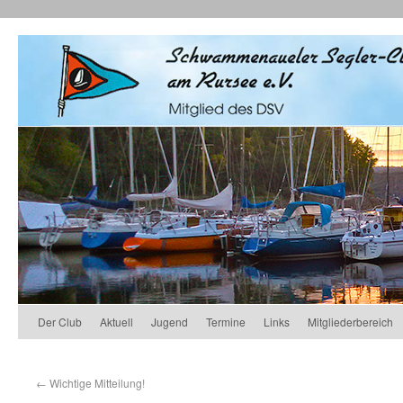
Der Club
Aktuell
Jugend
Termine
Links
Mitgliederbereich
←
Wichtige Mitteilung!