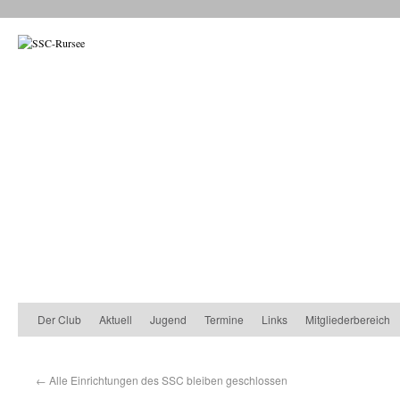
Der Club
Aktuell
Jugend
Termine
Links
Mitgliederbereich
←
Alle Einrichtungen des SSC bleiben geschlossen