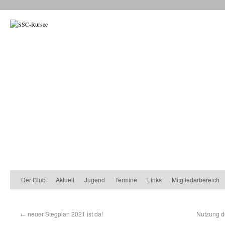
Der Club
Aktuell
Jugend
Termine
Links
Mitgliederbereich
←
neuer Stegplan 2021 ist da!
Nutzung d