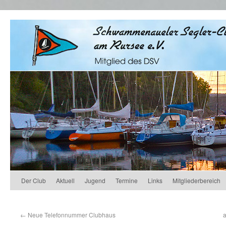
Der Club
Aktuell
Jugend
Termine
Links
Mitgliederbereich
←
Neue Telefonnummer Clubhaus
a