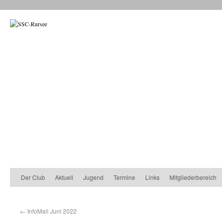
Der Club
Aktuell
Jugend
Termine
Links
Mitgliederbereich
←
InfoMail Juni 2022