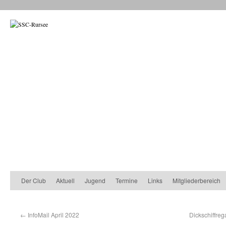
Der Club
Aktuell
Jugend
Termine
Links
Mitgliederbereich
←
InfoMail April 2022
Dickschiffre