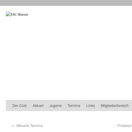
Der Club
Aktuell
Jugend
Termine
Links
Mitgliederbereich
←
Aktuelle Termine
Protokol