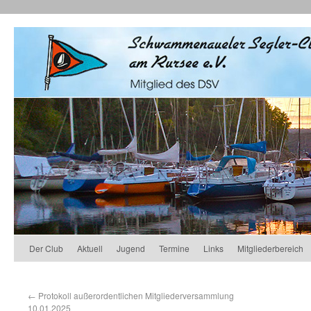
Der Club
Aktuell
Jugend
Termine
Links
Mitgliederbereich
←
Protokoll außerordentlichen Mitgliederversammlung
10.01.2025