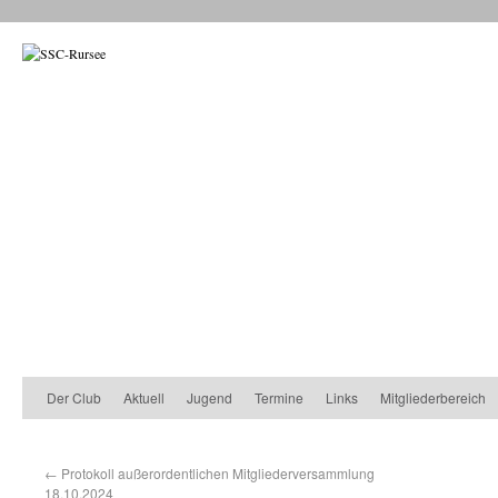
Der Club
Aktuell
Jugend
Termine
Links
Mitgliederbereich
←
Protokoll außerordentlichen Mitgliederversammlung
18.10.2024