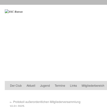
Der Club
Aktuell
Jugend
Termine
Links
Mitgliederbereich
←
Protokoll außerordentlichen Mitgliederversammlung
10.01.2025